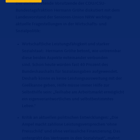
Der stellvertretende Vorsitzende der CDU/CSU-
Bundestagsfraktion Hermann Gröhe diskutiert mit dem
Landesvorstand der Senioren-Union NRW wichtige
aktuelle Fragestellungen in der Wirtschafts- und
Sozialpolitik:
Wirtschaftliche Leistungsfähigkeit und starker
Sozialstaat: Hermann Gröhe betont, wie untrennbar
diese beiden Aspekte miteinander verbunden
sind. Schon heute würden fast 40 Prozent des
Bundeshaushalts für Sozialausgaben aufgewendet.
Deshalb könne es keine Leistungsausweitung mit der
Gießkanne geben, Hilfe müsse immer Hilfe zur
Selbsthilfe sein: „Teilhabe am Arbeitsmarkt ermöglicht
ein eigenverantwortliches und selbstbestimmtes
Leben.“
Kritik an aktuellen politischen Entwicklungen: „Die
Ampel macht zahllose Leistungsversprechen 'ohne
Preisschild' und ohne verlässliche Finanzierung. Das
untergräbt das Vertrauen in den Sozialstaat", mahnt