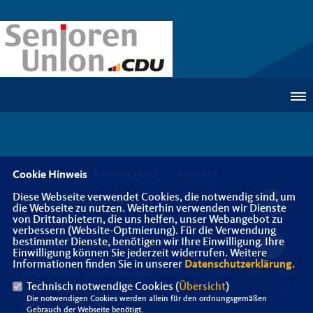
Cookie Hinweis
IMPRESSUM
DATENSCHUTZ
KONTAKT
Diese Webseite verwendet Cookies, die notwendig sind, um
Senioren-Union NRW
die Webseite zu nutzen. Weiterhin verwenden wir Dienste
von Drittanbietern, die uns helfen, unser Webangebot zu
verbessern (Website-Optmierung). Für die Verwendung
bestimmter Dienste, benötigen wir Ihre Einwilligung. Ihre
Senioren-Union der CDU Deutschlands
Einwilligung können Sie jederzeit widerrufen. Weitere
Informationen finden Sie in unserer
Datenschutzerklärung
.
@2026 Senioren-Union Kreisverband
Realisation: Sharkness Media GmbH
Technisch notwendige Cookies (
Übersicht
)
Gelsenkirchen
& Co. KG
Die notwendigen Cookies werden allein für den ordnungsgemäßen
Alle Rechte vorbehalten.
Gebrauch der Webseite benötigt.