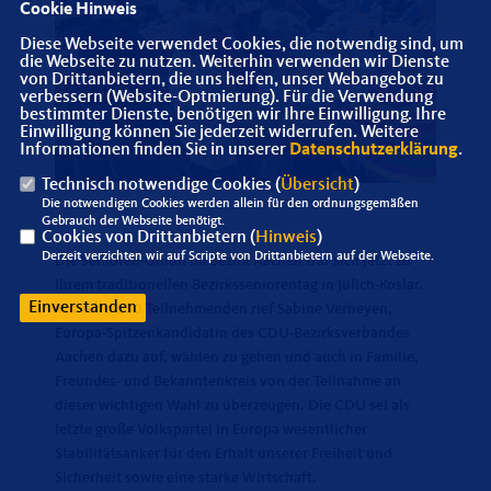
Cookie Hinweis
Diese Webseite verwendet Cookies, die notwendig sind, um
die Webseite zu nutzen. Weiterhin verwenden wir Dienste
von Drittanbietern, die uns helfen, unser Webangebot zu
verbessern (Website-Optmierung). Für die Verwendung
bestimmter Dienste, benötigen wir Ihre Einwilligung. Ihre
Einwilligung können Sie jederzeit widerrufen. Weitere
Informationen finden Sie in unserer
Datenschutzerklärung
.
Technisch notwendige Cookies (
Übersicht
)
Die notwendigen Cookies werden allein für den ordnungsgemäßen
Gebrauch der Webseite benötigt.
Cookies von Drittanbietern (
Hinweis
)
Derzeit verzichten wir auf Scripte von Drittanbietern auf der Webseite.
Die Senioren-Union im Bezirk Aachen traf sich jetzt zu
Ihrem traditionellen Bezirksseniorentag in Jülich-Koslar.
Einverstanden
Vor rund 130 Teilnehmenden rief Sabine Verheyen,
Europa-Spitzenkandidatin des CDU-Bezirksverbandes
Aachen dazu auf, wählen zu gehen und auch in Familie,
Freundes- und Bekanntenkreis von der Teilnahme an
dieser wichtigen Wahl zu überzeugen. Die CDU sei als
letzte große Volkspartei in Europa wesentlicher
Stabilitätsanker für den Erhalt unserer Freiheit und
Sicherheit sowie eine starke Wirtschaft.