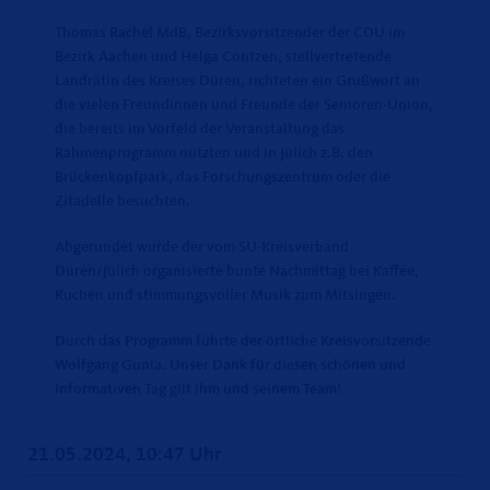
Thomas Rachel MdB, Bezirksvorsitzender der CDU im
Bezirk Aachen und Helga Contzen, stellvertretende
Landrätin des Kreises Düren, richteten ein Grußwort an
die vielen Freundinnen und Freunde der Senioren-Union,
die bereits im Vorfeld der Veranstaltung das
Rahmenprogramm nutzten und in Jülich z.B. den
Brückenkopfpark, das Forschungszentrum oder die
Zitadelle besuchten.
Abgerundet wurde der vom SU-Kreisverband
Düren/Jülich organisierte bunte Nachmittag bei Kaffee,
Kuchen und stimmungsvoller Musik zum Mitsingen.
Durch das Programm führte der örtliche Kreisvorsitzende
Wolfgang Gunia. Unser Dank für diesen schönen und
informativen Tag gilt ihm und seinem Team!
21.05.2024, 10:47 Uhr